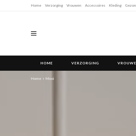
Home
Verzorging
Vrouwen
Accessoires
Kleding
Gezon
HOME
VERZORGING
VROUW
Home
Mooi