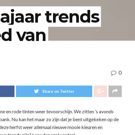
ajaar trends
ed van
0
Share on Twitter
e en rode tinten weer tevoorschijn. We zitten ’s avonds
ank. Nu kan het maar zo zijn dat je bent uitgekeken op de
ijn deze herfst weer allemaal nieuwe mooie kleuren en
we trends zijn? Lees dan snel verder!