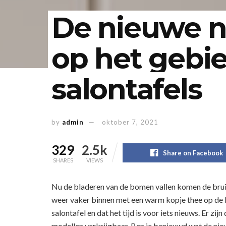
De nieuwe n
op het gebi
salontafels
by
admin
oktober 7, 2021
329
2.5k
Share on Facebook
SHARES
VIEWS
Nu de bladeren van de bomen vallen komen de bruin
weer vaker binnen met een warm kopje thee op de b
salontafel en dat het tijd is voor iets nieuws. Er z
modellen verkrijgbaar. Ben je benieuwd wat de nieu