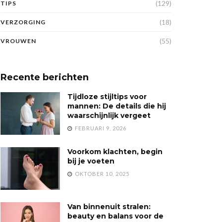
(129)
TIPS
(18)
VERZORGING
(55)
VROUWEN
Recente berichten
Tijdloze stijltips voor
mannen: De details die hij
waarschijnlijk vergeet
FEBRUARI 9, 2026
Voorkom klachten, begin
bij je voeten
OKTOBER 10, 2025
Van binnenuit stralen:
beauty en balans voor de