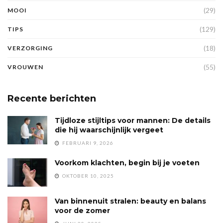
(29)
MOOI
(129)
TIPS
(18)
VERZORGING
(55)
VROUWEN
Recente berichten
Tijdloze stijltips voor mannen: De details
die hij waarschijnlijk vergeet
FEBRUARI 9, 2026
Voorkom klachten, begin bij je voeten
OKTOBER 10, 2025
Van binnenuit stralen: beauty en balans
voor de zomer