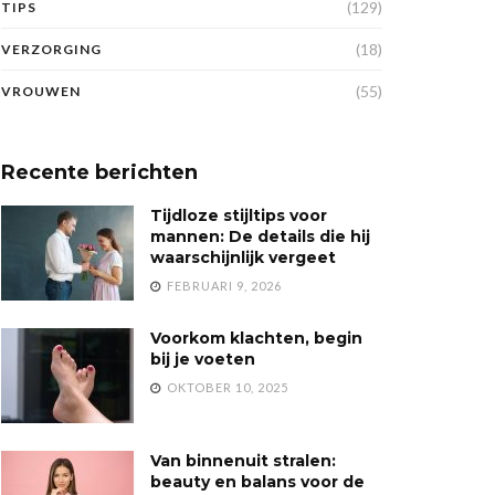
(129)
TIPS
(18)
VERZORGING
(55)
VROUWEN
Recente berichten
Tijdloze stijltips voor
mannen: De details die hij
waarschijnlijk vergeet
FEBRUARI 9, 2026
Voorkom klachten, begin
bij je voeten
OKTOBER 10, 2025
Van binnenuit stralen:
beauty en balans voor de