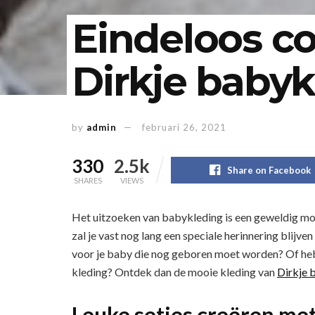
Eindeloos c
Dirkje baby
by
admin
februari 26, 2021
330
2.5k
Share on Facebook
SHARES
VIEWS
Het uitzoeken van babykleding is een geweldig mome
zal je vast nog lang een speciale herinnering blijv
voor je baby die nog geboren moet worden? Of heb je
kleding? Ontdek dan de mooie kleding van
Dirkje 
Leuke setjes creëren me