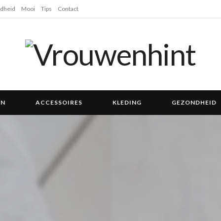
dheid
Mooi
Tips
Contact
EN
ACCESSOIRES
KLEDING
GEZONDHEID