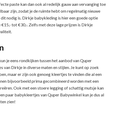
rfecte paste kan dan ook al redelijk gauw aan vervanging toe
aalbaar zijn, zodat je de ruimte hebt om regelmatig nieuwe
it nodig is. Dirkje babykleding is hier een goede optie
€15,- tot €30,-. Zelfs met deze lage prijzen is Dirkje
liteit.
n
 kun je eens rondkijken tussen het aanbod van Quper
s van Dirkje in diverse maten en stijlen. Je kunt op zoek
en, maar er zijn ook genoeg kleertjes te vinden die al een
 kunnen bijvoorbeeld prima gecombineerd worden met een
 creëren. Ook met een stoere legging of schattig mutsje kan
 een paar babykleertjes van Quper Babywinkel kun je dus al
aten zien!