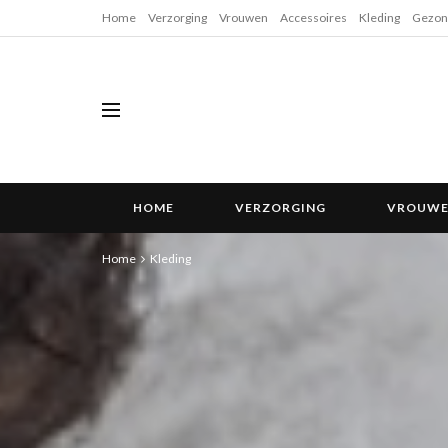
Home
Verzorging
Vrouwen
Accessoires
Kleding
Gezon
HOME
VERZORGING
VROUW
Home
Kleding